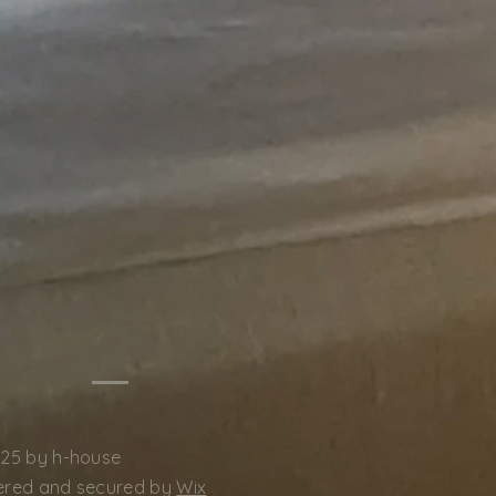
25 by h-house
red and secured by
Wix