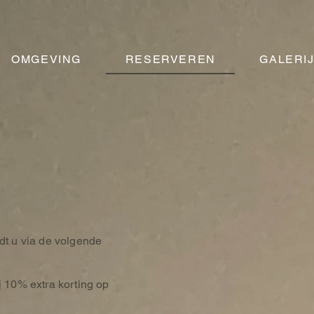
OMGEVING
RESERVEREN
GALERI
dt u via de volgende
j 10% extra korting op