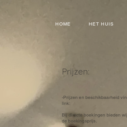
HOME
HET HUIS
Prijzen:
-Prijzen en beschikbaarheid vin
link:
Bij directe boekingen bieden wi
de boekingsprijs.