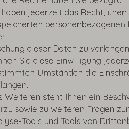
che Rechte haben Sie bezüglich 
 haben jederzeit das Recht, unen
peicherten personenbezogenen Da
er
chung dieser Daten zu verlangen.
nen Sie diese Einwilligung jeder
stimmten Umständen die Einschrä
langen.
 Weiteren steht Ihnen ein Besch
erzu sowie zu weiteren Fragen zu
lyse-Tools und Tools von Drittan