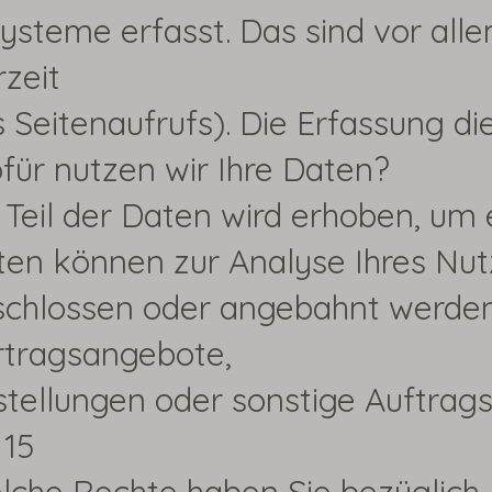
ysteme erfasst. Das sind vor all
zeit
 Seitenaufrufs). Die Erfassung di
ür nutzen wir Ihre Daten?
 Teil der Daten wird erhoben, um 
ten können zur Analyse Ihres Nut
schlossen oder angebahnt werden
rtragsangebote,
tellungen oder sonstige Auftrags
 15