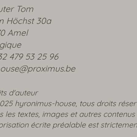
uter Tom
m Höchst 30a
70 Amel
gique
2 479 53 25 96
house@proximus.be
its d'auteur
025 hyronimus-house, tous droits réser
s les textes, images et autres contenus 
orisation écrite préalable est strictement