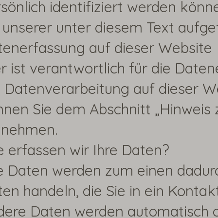
sönlich identifiziert werden kö
 unserer unter diesem Text aufg
tenerfassung auf dieser Website
 ist verantwortlich für die Date
 Datenverarbeitung auf dieser W
nen Sie dem Abschnitt „Hinweis z
tnehmen.
 erfassen wir Ihre Daten?
e Daten werden zum einen dadurch 
en handeln, die Sie in ein Kontak
ere Daten werden automatisch od