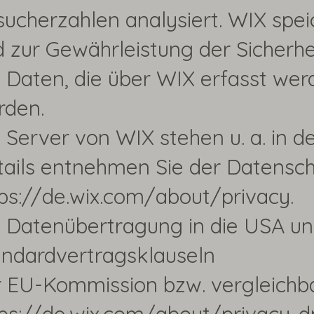
ucherzahlen analysiert. WIX spei
 zur Gewährleistung der Sicherhei
 Daten, die über WIX erfasst we
rden.
 Server von WIX stehen u. a. in d
tails entnehmen Sie der Datensch
ps://de.wix.com/about/privacy.
 Datenübertragung in die USA und
andardvertragsklauseln
 EU-Kommission bzw. vergleichbar